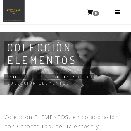
0
COLECCIÓN
ELEMENTOS
INICIO
COLECCIONES 2025
/
/
COLECCIÓN ELEMENTOS
Colección ELEMENTOS, en colaboración
con Caronte Lab, del talentoso y