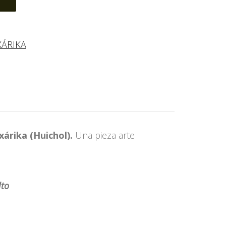
XÁRIKA
xárika (Huichol).
Una pieza arte
lto