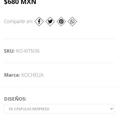
$680 MXN
Compartir en:
SKU:
KO-KITN36
Marca:
KOCHEUA
DISEÑOS: