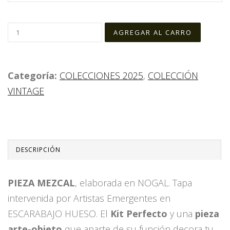
Categoría:
COLECCIONES 2025
,
COLECCIÓN
VINTAGE
DESCRIPCIÓN
PIEZA MEZCAL
, elaborada en NOGAL. Tapa
intervenida por Artistas Emergentes en
ESCARABAJO HUESO. El
Kit Perfecto
y una
pieza
arte-objeto
que aparte de su función decora tu